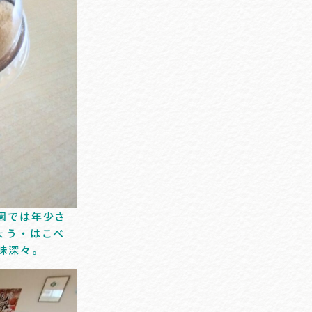
園では年少さ
ょう・はこべ
味深々。