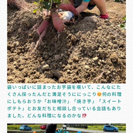
袋いっぱいに詰まったお芋袋を覗いて、こんなにた
くさん採ったんだと満足そうににっこり
何の料理
にしもらおうか「お味噌汁」「焼き芋」「スイート
ポテト」とお友だちと相談し合っている会話もあり
ました。どんな料理になるのかな