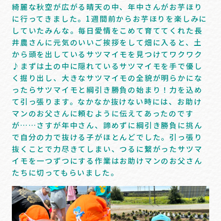
綺麗な秋空が広がる晴天の中、年中さんがお芋ほり
に行ってきました。1週間前からお芋ほりを楽しみに
していたみんな。毎日愛情をこめて育ててくれた長
井農さんに元気のいいご挨拶をして畑に入ると、土
から頭を出しているサツマイモを見つけてワクワク
♪まずは土の中に隠れているサツマイモを手で優し
く掘り出し、大きなサツマイモの全貌が明らかにな
ったらサツマイモと綱引き勝負の始まり！力を込め
て引っ張ります。なかなか抜けない時には、お助け
マンのお父さんに頼むように伝えてあったのです
が……さすが年中さん、諦めずに綱引き勝負に挑ん
で自分の力で抜ける子がほとんどでした。引っ張り
抜くことで力尽きてしまい、つるに繋がったサツマ
イモを一つずつにする作業はお助けマンのお父さん
たちに切ってもらいました。