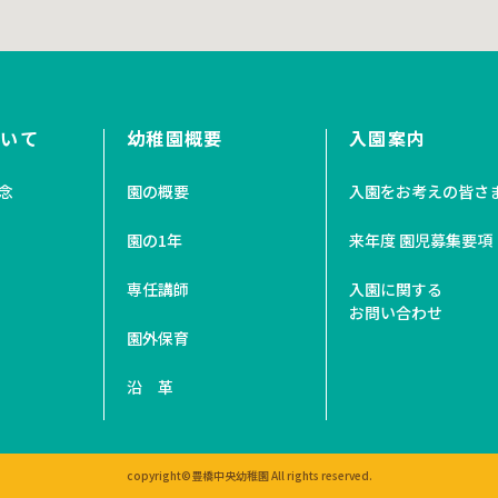
ついて
幼稚園概要
入園案内
念
園の概要
入園をお考えの皆さ
園の1年
来年度 園児募集要項
専任講師
入園に関する
お問い合わせ
園外保育
沿 革
copyright©豊橋中央幼稚園 All rights reserved.