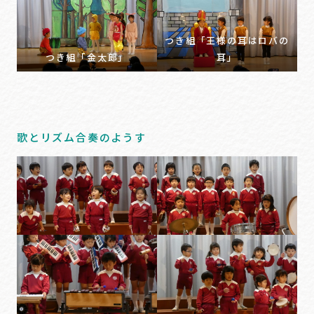
つき組「王様の耳はロバの
つき組「金太郎」
耳」
歌とリズム合奏のようす