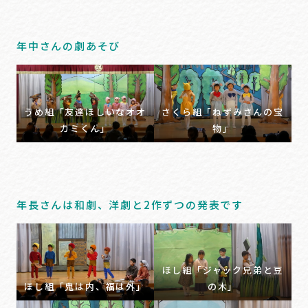
年中さんの劇あそび
うめ組「友達ほしいなオオ
さくら組「ねずみさんの宝
カミくん」
物」
年長さんは和劇、洋劇と2作ずつの発表です
ほし組「ジャック兄弟と豆
ほし組「鬼は内、福は外」
の木」